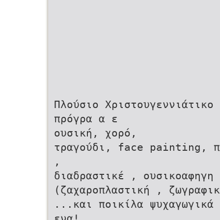
Πλούσιο Xριστουγεννιάτικο
πρόγρα α ε
ουσική, χορό,
τραγούδι, face painting, π
,
διαδραστικέ , ουσικοαφηγη
(ζαχαροπλαστική , ζωγραφικ
...και ποικίλα ψυχαγωγικά 
ενα!